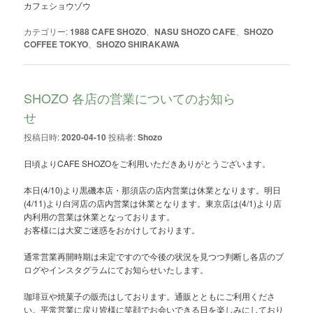
カフェショウゾウ
カテゴリー:
1988 CAFE SHOZO
、
NASU SHOZO CAFE
、
SHOZO
COFFEE TOKYO
、
SHOZO SHIRAKAWA
SHOZO 各店の営業についてのお知ら
せ
投稿日時:
2020-04-10
投稿者:
Shozo
日頃よりCAFE SHOZOをご利用いただきありがとうございます。
本日(4/10)より黒磯本店・那須店の店内営業は休業となります。明日
(4/11)より白河店の店内営業は休業となります。東京店は(4/1)より店
内利用の営業は休業となっております。
お客様には大変ご迷惑をおかけしております。
通常営業再開時期は未定ですので今後の状況を見つつ判断し各店のブ
ログやインスタグラムにてお知らせいたします。
珈琲豆や焼菓子の販売はしております。通販とともにご利用くださ
い。平常営業に戻り皆様に笑顔でお会いできる日を楽しみにしており