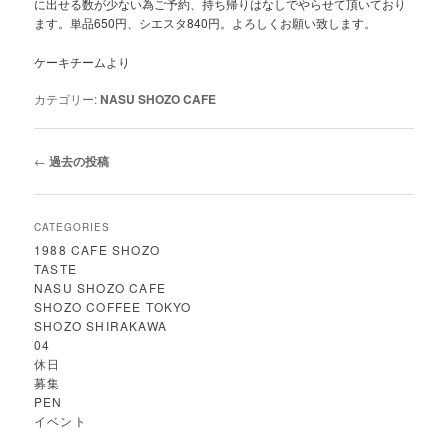
に出せる数が少ない為ご予約、持ち帰りはなしでやらせて頂いており
ます。単品650円、シエスタ840円。よろしくお願い致します。
ケーキチームより
カテゴリー:
NASU SHOZO CAFE
投
←
過去の投稿
稿
ナ
ビ
CATEGORIES
ゲ
1988 CAFE SHOZO
ー
TASTE
シ
NASU SHOZO CAFE
ョ
SHOZO COFFEE TOKYO
ン
SHOZO SHIRAKAWA
04
休日
募集
PEN
イベント