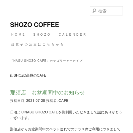
メ
サ
イ
ブ
検
ン
コ
索
コ
ン
SHOZO COFFEE
ン
テ
テ
ン
メ
HOME
SHOZO
CALENDER
ン
ツ
イ
ツ
へ
ン
焼菓子の注文はこちらから
へ
移
メ
移
動
ニ
動
ュ
「
NASU SHOZO CAFE
」カテゴリーアーカイブ
ー
山SHOZO高原のCAFE
那須店 お盆期間中のお知らせ
投稿日時:
2021-07-28
投稿者:
CAFE
日頃よりNASU SHOZO CAFEを御利用いただきまして誠にありがとう
ございます。
那須店からお盆期間中のペット連れでのテラス席ご利用につきまして