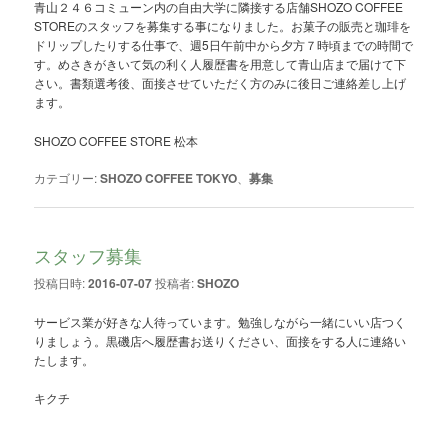
青山２４６コミューン内の自由大学に隣接する店舗SHOZO COFFEE
STOREのスタッフを募集する事になりました。お菓子の販売と珈琲を
ドリップしたりする仕事で、週5日午前中から夕方７時頃までの時間で
す。めさきがきいて気の利く人履歴書を用意して青山店まで届けて下
さい。書類選考後、面接させていただく方のみに後日ご連絡差し上げ
ます。
SHOZO COFFEE STORE 松本
カテゴリー:
SHOZO COFFEE TOKYO
、
募集
スタッフ募集
投稿日時:
2016-07-07
投稿者:
SHOZO
サービス業が好きな人待っています。勉強しながら一緒にいい店つく
りましょう。黒磯店へ履歴書お送りください、面接をする人に連絡い
たします。
キクチ