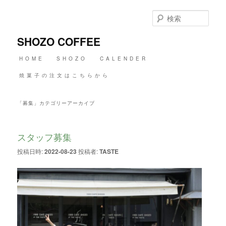
メ
サ
イ
ブ
検
ン
コ
索
コ
ン
SHOZO COFFEE
ン
テ
テ
ン
メ
HOME
SHOZO
CALENDER
ン
ツ
イ
ツ
へ
ン
焼菓子の注文はこちらから
へ
移
メ
移
動
ニ
動
ュ
「
募集
」カテゴリーアーカイブ
ー
スタッフ募集
投稿日時:
2022-08-23
投稿者:
TASTE