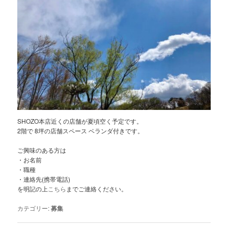
SHOZO本店近くの店舗が夏頃空く予定です。
2階で 8坪の店舗スペース ベランダ付きです。
ご興味のある方は
・お名前
・職種
・連絡先(携帯電話)
を明記の上
こちら
までご連絡ください。
カテゴリー:
募集