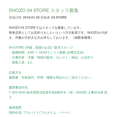
SHOZO 04 STORE スタッフ募集
投稿日時:
2018-01-29
投稿者:
04 STORE
SHOZO 04 STOREではスタッフを募集しています。
将来店長としてお店作りをしたいという方大歓迎です。SHOZOが大好
き、洋服が大好きな方お待ちしております。（経験者優遇）
04 STORE (洋服、雑貨のお店) / 販売スタッフ
・勤務時間：9:00 〜 18:00でシフト勤務 (水曜日定休)
・仕事内容：洋服・雑貨の販売、セレクト、検品、お店作り
・募集人員：2人
応募方法
履歴書 写真添付、学歴・職歴を明記の上ご送付ください。
履歴書送付先
〒325-0045 栃木県那須塩原市高砂町6-6 （有）SHOZO 人事担当者 宛
て
雇用形態
契約社員 / アルバイト(フルタイム・パート)