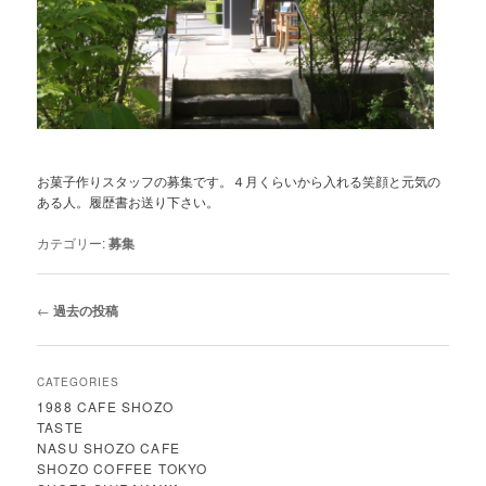
お菓子作りスタッフの募集です。４月くらいから入れる笑顔と元気の
ある人。履歴書お送り下さい。
カテゴリー:
募集
投
←
過去の投稿
稿
ナ
ビ
CATEGORIES
ゲ
1988 CAFE SHOZO
ー
TASTE
シ
NASU SHOZO CAFE
ョ
SHOZO COFFEE TOKYO
ン