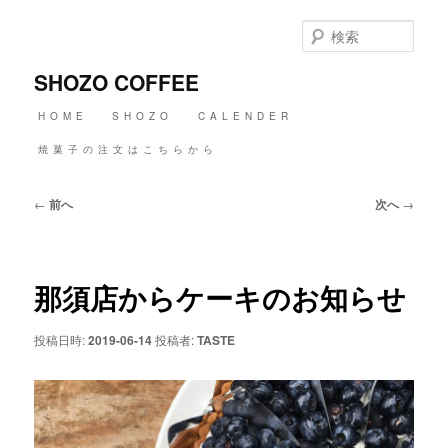
メ
イ
検
ン
索
コ
SHOZO COFFEE
ン
テ
メ
HOME
SHOZO
CALENDER
ン
イ
ツ
ン
焼菓子の注文はこちらから
へ
メ
移
ニ
動
投
←
前へ
次へ
→
ュ
稿
ー
ナ
ビ
ゲ
那須店からケーキのお知らせ
ー
シ
ョ
投稿日時:
2019-06-14
投稿者:
TASTE
ン