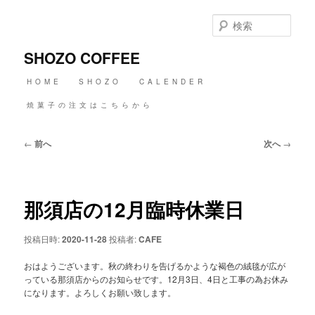
メ
イ
検
ン
索
コ
SHOZO COFFEE
ン
テ
メ
HOME
SHOZO
CALENDER
ン
イ
ツ
ン
焼菓子の注文はこちらから
へ
メ
移
ニ
動
投
←
前へ
次へ
→
ュ
稿
ー
ナ
ビ
ゲ
那須店の12月臨時休業日
ー
シ
ョ
投稿日時:
2020-11-28
投稿者:
CAFE
ン
おはようございます。秋の終わりを告げるかような褐色の絨毯が広が
っている那須店からのお知らせです。12月3日、4日と工事の為お休み
になります。よろしくお願い致します。