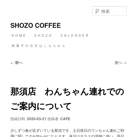
メ
イ
検
ン
索
コ
SHOZO COFFEE
ン
テ
メ
HOME
SHOZO
CALENDER
ン
イ
ツ
ン
焼菓子の注文はこちらから
へ
メ
移
ニ
動
投
←
前へ
次へ
→
ュ
稿
ー
ナ
ビ
ゲ
那須店 わんちゃん連れでの
ー
シ
ョ
ご案内について
ン
投稿日時:
2020-03-21
投稿者:
CAFE
少しずつ春が近ずいている那須です。土日祝日のワンちゃん連れご利
用に関してのお知らせになります。休日はテラスの混雑に伴い、平日