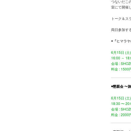
つないだこ
室にて開催
トーク＆ス
両日参加す
◉『ヒマラヤの
6月15日 (土)
16:00 ～ 18:
会場 : SH
料金 : 150
◉懇親会 〜
6月15日 (土)
18:30 〜 20:
会場 : SH
料金 : 20