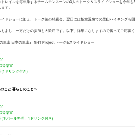
のトレイルを毎年旅するチームモンスーンの3人のトーク＆スライドショーを今年もS
します。
ライドショーに加え、トーク後の懇親会、翌日には板室温泉での里山ハイキングも開
るもよし、一方だけの参加も大歓迎です。以下、詳細になりますので奮ってご応募く
里山 日本の里山』 GHT Project トーク&スライドショー
00
OZO音楽室
0円(1ドリンク付き)
旅のこと 暮らしのこと〜
00
OZO音楽室
00円(ネパール料理、1ドリンク付き)