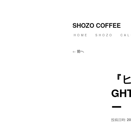
メ
イ
ン
SHOZO COFFEE
コ
ン
メ
HOME
SHOZO
CAL
テ
イ
ン
ン
ツ
メ
投
←
前へ
へ
ニ
稿
移
ュ
ナ
動
ー
ビ
ゲ
『
ー
シ
GH
ョ
ン
ー
投稿日時:
20