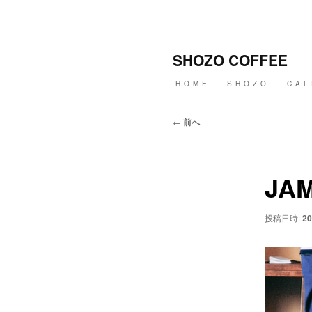
メ
イ
ン
SHOZO COFFEE
コ
ン
メ
HOME
SHOZO
CAL
テ
イ
ン
ン
ツ
メ
投
←
前へ
へ
ニ
稿
移
ュ
ナ
動
ー
ビ
ゲ
JAM
ー
シ
ョ
投稿日時:
20
ン