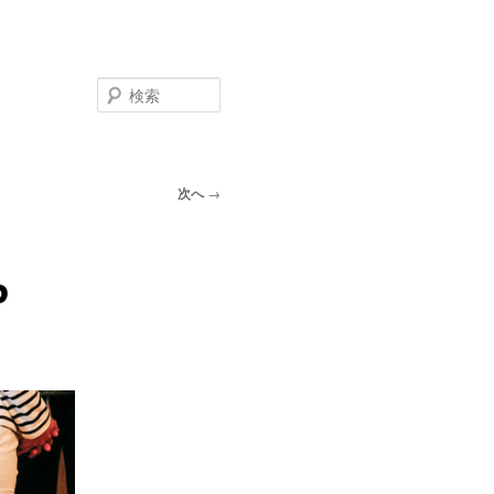
検
索
次へ
→
P