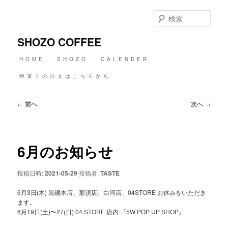
メ
イ
検
ン
索
コ
SHOZO COFFEE
ン
テ
メ
HOME
SHOZO
CALENDER
ン
イ
ツ
ン
焼菓子の注文はこちらから
へ
メ
移
ニ
動
投
←
前へ
次へ
→
ュ
稿
ー
ナ
ビ
ゲ
6月のお知らせ
ー
シ
ョ
投稿日時:
2021-05-29
投稿者:
TASTE
ン
6月3日(木) 黒磯本店、那須店、白河店、04STORE お休みをいただき
ます。
6月19日(土)〜27(日) 04 STORE 店内 『5W POP UP SHOP』