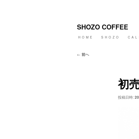
メ
イ
ン
SHOZO COFFEE
コ
ン
メ
HOME
SHOZO
CAL
テ
イ
ン
ン
ツ
メ
投
←
前へ
へ
ニ
稿
移
ュ
ナ
動
ー
ビ
ゲ
初
ー
シ
ョ
投稿日時:
20
ン