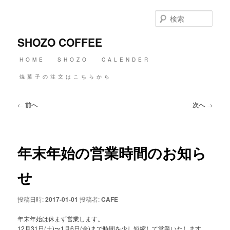
メ
イ
検
ン
索
コ
SHOZO COFFEE
ン
テ
メ
HOME
SHOZO
CALENDER
ン
イ
ツ
ン
焼菓子の注文はこちらから
へ
メ
移
ニ
動
投
←
前へ
次へ
→
ュ
稿
ー
ナ
ビ
ゲ
年末年始の営業時間のお知ら
ー
シ
ョ
せ
ン
投稿日時:
2017-01-01
投稿者:
CAFE
年末年始は休まず営業します。
12月31日(土)〜1月6日(金)まで時間を少し短縮して営業いたします。