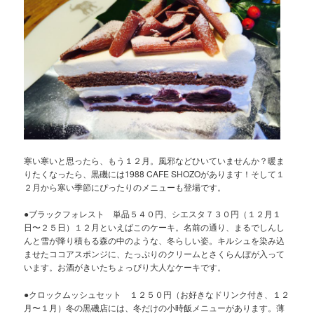
寒い寒いと思ったら、もう１２月。風邪などひいていませんか？暖ま
りたくなったら、黒磯には1988 CAFE SHOZOがあります！そして１
２月から寒い季節にぴったりのメニューも登場です。
●ブラックフォレスト 単品５４０円、シエスタ７３０円（１２月１
日〜２５日）１２月といえばこのケーキ。名前の通り、まるでしんし
んと雪が降り積もる森の中のような、冬らしい姿。キルシュを染み込
ませたココアスポンジに、たっぷりのクリームとさくらんぼが入って
います。お酒がきいたちょっぴり大人なケーキです。
●クロックムッシュセット １２５０円（お好きなドリンク付き、１２
月〜１月）冬の黒磯店には、冬だけの小時飯メニューがあります。薄