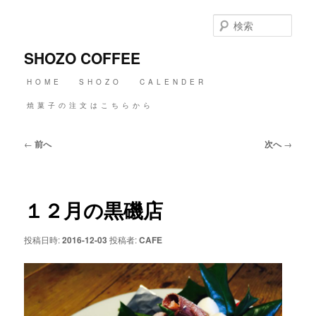
メ
イ
検
ン
索
コ
SHOZO COFFEE
ン
テ
メ
HOME
SHOZO
CALENDER
ン
イ
ツ
ン
焼菓子の注文はこちらから
へ
メ
移
ニ
動
投
←
前へ
次へ
→
ュ
稿
ー
ナ
ビ
ゲ
１２月の黒磯店
ー
シ
ョ
投稿日時:
2016-12-03
投稿者:
CAFE
ン