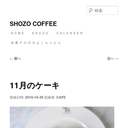
メ
イ
検
ン
索
コ
SHOZO COFFEE
ン
テ
メ
HOME
SHOZO
CALENDER
ン
イ
ツ
ン
焼菓子の注文はこちらから
へ
メ
移
ニ
動
投
←
前へ
次へ
→
ュ
稿
ー
ナ
ビ
ゲ
11月のケーキ
ー
シ
ョ
投稿日時:
2016-10-30
投稿者:
CAFE
ン