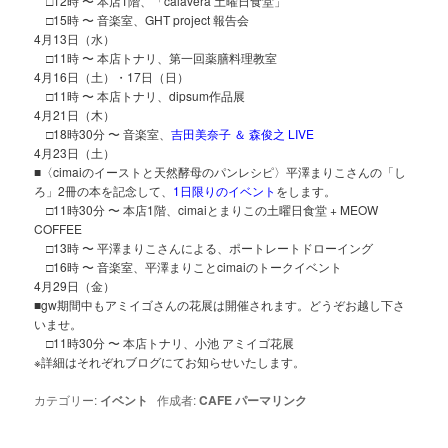
□12時 〜 本店1階、「calavera 土曜日食堂」
□15時 〜 音楽室、GHT project 報告会
4月13日（水）
□11時 〜 本店トナリ、第一回薬膳料理教室
4月16日（土）・17日（日）
□11時 〜 本店トナリ、dipsum作品展
4月21日（木）
□18時30分 〜 音楽室、
吉田美奈子 ＆ 森俊之 LIVE
4月23日（土）
■〈cimaiのイーストと天然酵母のパンレシピ〉平澤まりこさんの「し
ろ」2冊の本を記念して、
1日限りのイベント
をします。
□11時30分 〜 本店1階、cimaiとまりこの土曜日食堂 + MEOW
COFFEE
□13時 〜 平澤まりこさんによる、ポートレートドローイング
□16時 〜 音楽室、平澤まりことcimaiのトークイベント
4月29日（金）
■gw期間中もアミイゴさんの花展は開催されます。どうぞお越し下さ
いませ。
□11時30分 〜 本店トナリ、小池 アミイゴ花展
※詳細はそれぞれブログにてお知らせいたします。
カテゴリー:
イベント
作成者:
CAFE
パーマリンク