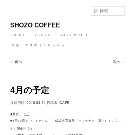
メ
イ
検
ン
索
コ
SHOZO COFFEE
ン
テ
メ
HOME
SHOZO
CALENDER
ン
イ
ツ
ン
焼菓子の注文はこちらから
へ
メ
移
ニ
動
投
←
前へ
次へ
→
ュ
稿
ー
ナ
ビ
ゲ
4月の予定
ー
シ
ョ
投稿日時:
2016-03-31
投稿者:
CAFE
ン
4月2日（土）
■4月10日まで、トナリにて 飯坂大写真展「ヒマラヤと 暮らしていくこ
と」開催中です。