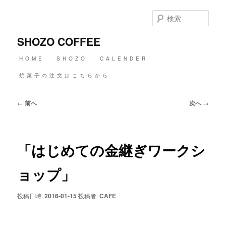
メ
イ
検
ン
索
コ
SHOZO COFFEE
ン
テ
メ
HOME
SHOZO
CALENDER
ン
イ
ツ
ン
焼菓子の注文はこちらから
へ
メ
移
ニ
動
投
←
前へ
次へ
→
ュ
稿
ー
ナ
ビ
ゲ
「はじめての金継ぎワークシ
ー
シ
ョ
ョップ」
ン
投稿日時:
2016-01-15
投稿者:
CAFE