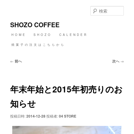
メ
イ
検
ン
索
コ
SHOZO COFFEE
ン
テ
メ
HOME
SHOZO
CALENDER
ン
イ
ツ
ン
焼菓子の注文はこちらから
へ
メ
移
ニ
動
投
←
前へ
次へ
→
ュ
稿
ー
ナ
ビ
ゲ
年末年始と2015年初売りのお
ー
シ
ョ
知らせ
ン
投稿日時:
2014-12-28
投稿者:
04 STORE