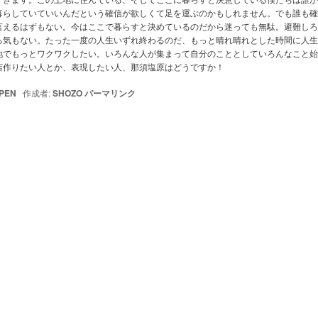
暮らしていていいんだという確信が欲しくて足を運ぶのかもしれません。でも誰も確
言えるはずもない。今はここで暮らすと決めているのだから迷っても無駄。避難しろ
る気もない。たった一度の人生いずれ終わるのだ、もっと晴れ晴れとした時間に人生
地でもっとワクワクしたい。いろんな人が集まって自分のこととしていろんなこと始
店作りたい人とか、表現したい人、那須塩原はどうですか！
PEN
作成者:
SHOZO
パーマリンク