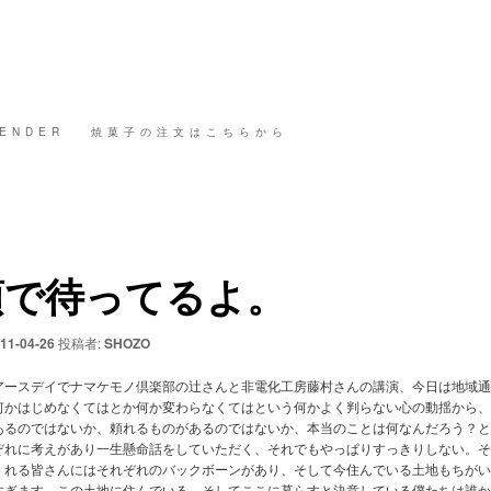
ENDER
焼菓子の注文はこちらから
須で待ってるよ。
11-04-26
投稿者:
SHOZO
アースデイでナマケモノ倶楽部の辻さんと非電化工房藤村さんの講演、今日は地域通
何かはじめなくてはとか何か変わらなくてはという何かよく判らない心の動揺から、
あるのではないか、頼れるものがあるのではないか、本当のことは何なんだろう？と
ぞれに考えがあり一生懸命話をしていただく、それでもやっぱりすっきりしない。そ
くれる皆さんにはそれぞれのバックボーンがあり、そして今住んでいる土地もちがい
すぎます。この土地に住んでいる、そしてここに暮らすと決意している僕たちは誰か