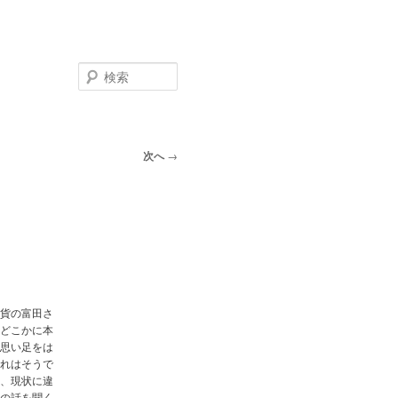
検
索
次へ
→
貨の富田さ
どこかに本
思い足をは
れはそうで
、現状に違
の話を聞く