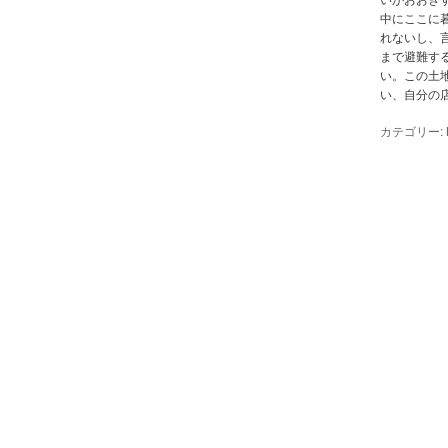
中にここに
れないし、
まで避難す
い。この土
い、自分の
カテゴリー: